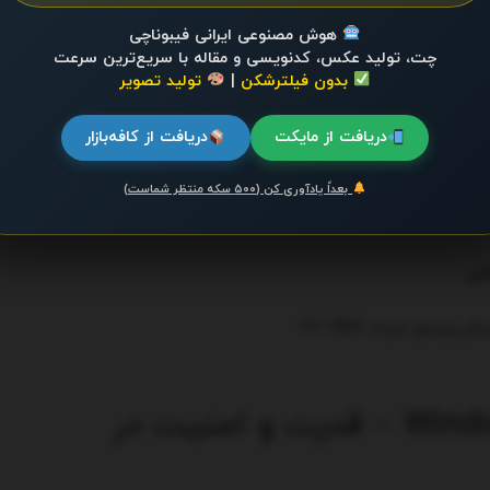
 خلاقانه
هوش مصنوعی ایرانی فیبوناچی
چت، تولید عکس، کدنویسی و مقاله با سریع‌ترین سرعت
بدون فیلترشکن
|
تولید تصویر
ن
دریافت از مایکت
دریافت از کافه‌بازار
بعداً یادآوری کن (۵۰۰ سکه منتظر شماست)
نی
🖥 Windows Server 2025 – قدرت و امنیت در