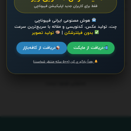
توسط نخبه آذری به‌ثبت رسید
فقط برای کاربران جدید اپلیکیشن فیبوناچی
جولای 30, 2025
هوش مصنوعی ایرانی فیبوناچی
Sustainable.ac: Pioneering the Path to a
چت، تولید عکس، کدنویسی و مقاله با سریع‌ترین سرعت
Greener Future Through Knowledge, Action,
بدون فیلترشکن
|
تولید تصویر
and Community
جولای 21, 2025 - UPDATED ON دسامبر 26, 2025
دریافت از مایکت
دریافت از کافه‌بازار
بعداً یادآوری کن (۵۰۰ سکه منتظر شماست)
ترند 24 ساعت گذشته
.
محتوایی موجود نیست