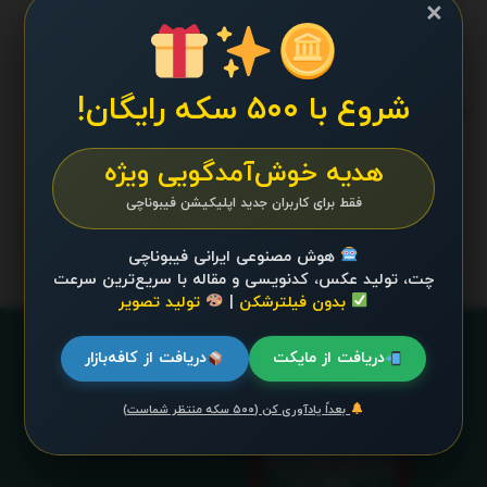
11 تا ویندوز سرور 2025
×
جولای 24, 2025 - UPDATED ON دسامبر 26, 2025
شروع با ۵۰۰ سکه رایگان!
ترند 24 ساعت گذشته
.
هدیه خوش‌آمدگویی ویژه
محتوایی موجود نیست
فقط برای کاربران جدید اپلیکیشن فیبوناچی
هوش مصنوعی ایرانی فیبوناچی
چت، تولید عکس، کدنویسی و مقاله با سریع‌ترین سرعت
بدون فیلترشکن
|
تولید تصویر
دریافت از مایکت
دریافت از کافه‌بازار
بعداً یادآوری کن (۵۰۰ سکه منتظر شماست)