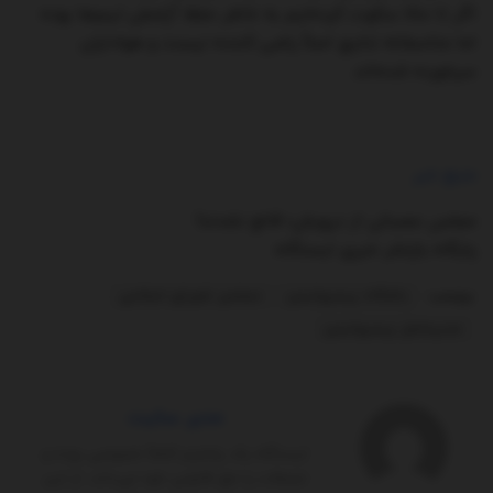
اگر تا حالا سکوت کرده‌ایم به خاطر حفظ آرامش تیم‌ها بوده
اما متاسفانه نتایج اصلاً راضی کننده نیست و هواداران
سرخورده شده‌اند.
منبع خبر
مجلس عصبانی از درویش؛ قانع نشدند!
پایگاه بازنشر خبری ایستگاه
برچسب:
باشگاه پرسپولیس
مجلس شورای اسلامی
مدیرعامل پرسپولیس
مدیر سایت
ایستگاه یک پلتفرم کاملاً‌ خصوصی بوده و
تبلیغات را حق قانونی خود می‌داند. از این