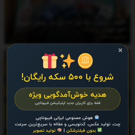
آخرین وضعیت «پادگان ۰۶» از زبان رئیس شورای
شهر تهران
آگوست 9, 2026
×
اخبار
شروع با ۵۰۰ سکه رایگان!
هدیه خوش‌آمدگویی ویژه
فقط برای کاربران جدید اپلیکیشن فیبوناچی
جهش بی‌سابقه قیمت طلا؛ رکوردها شکسته شد/
هوش مصنوعی ایرانی فیبوناچی
چت، تولید عکس، کدنویسی و مقاله با سریع‌ترین سرعت
قیمت جدید طلای جهانی امروز ۱۷ مرداد ۱۴۰۵
بدون فیلترشکن
|
تولید تصویر
آگوست 8, 2026