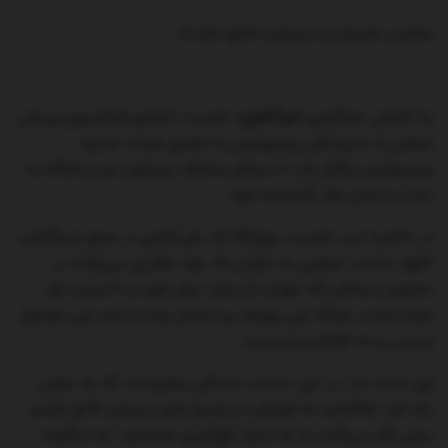
مجلس عصبانی از درویش؛ قانع نشدند!
به گزارش خبرگزاری
خبرآنلاین
؛ نشست اعضای فراکسیون ورزش
مجلس با مدیرعامل پرسپولیس و اعضای هیات مدیره
پرسپولیس برگزار شد تا مسائل مختلف پیرامون این باشگاه به
بحث و تبادل نظر گذاشته شود.
در حاشیه این نشست، روح‌الله لک علی‌آبادی در جمع خبرنگاران،
اظهار داشت: مجلس به عنوان یک نهاد نظارتی می‌تواند در
خصوص مسائلی که ابهام دارد وارد عمل شود و دانستن حق
مردم است، چراکه این پول‌ها بیت‌المال بوده و باید این موضوع
بررسی و به اطلاع مردم برسد.
وی ادامه داد: در این نشست مسائلی مطرح شد که به عنوان
یک فرد علاقه‌مند به فوتبال، از پاسخ های درویش قانع نشدم.
برخی فکر می‌کنند ما به دنبال مُچ‌گیری هستیم، اما اینگونه