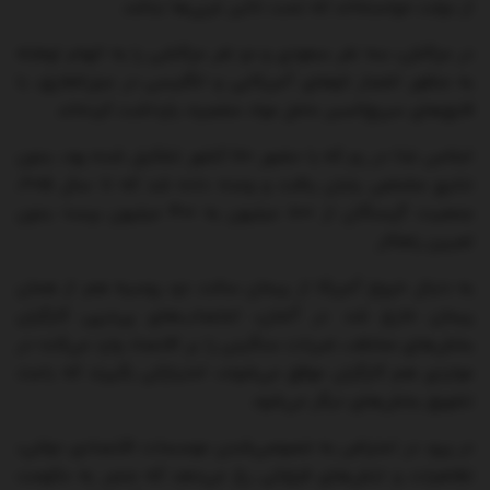
از دولت خواسته‌اند که تحت ‌تاثیر غربی‌ها نباشد.
در مراکش، سه نفر سعودی و دو نفر مراکشی را به اتهام توطئه
به منظور انفجار ناوهای آمریکایی و انگلیسی در جبل‌الطارق، با
قایق‌های سریع‌السیر حامل مواد منفجره، بازداشت‌ کرده‌اند.
اجلاس غذا در رم که با حضور ۱۸۰ کشور تشکیل شده بود، بدون
نتایج مشخص پایان یافت و وعده داده شد که تا سال ۲۰۱۵،
جمعیت گرسنگان از ۸۰۰ میلیون به ۴۰۰ میلیون برسد؛ بدون
تعیین راهکار.
به دنبال خروج آمریکا از پیمان سالت‌ دو، روسیه هم از همان
پیمان خارج شد. در آلمان، اعتصاب‌های پی‌درپی ‌کارگران
بخش‌های مختلف، ضربات سنگینی را بر اقتصاد وارد می‌کند؛ در
مواردی هم کارگران موفق می‌شوند، امتیازاتی بگیرند که باعث
تشویق بخش‌های دیگر می‌شود.
در پرو، در اعتراض به خصوصی‌شدن موسسات اقتصادی دولتی،
تظاهرات و تنش‌های فراوانی رخ می‌دهد که منجر به حکومت