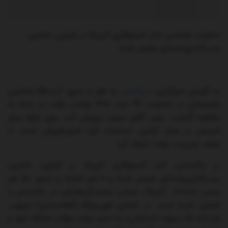
خاطرات هاشمی: کنار کنسولگری آمریکا در کراچی، ماشین
بمب‌گذاری‌شده‌ای منفجر شده
به گزارش خبرگزاری
خبرآنلاین
به نقل از شرق، آیت‌الله هاشمی
رفسنجانی در خاطرات ۲۴ خراد ۱۳۸۱ نوشت: وقت در خانه به
مطالعه گذشت. عصر آقای محمد درویش آمد. برای حفظ محل‌
کسبش در هتل آزادی، استمداد کرد؛ فرش‌فروش است. از
ضعف مدیریت دولت انتقاد کرد.
در پاکستان، کنار کنسولگری آمریکا در کراچی، ماشین
بمب‌گذاری‌شده‌ای منفجر شده و ۱۱ نفر کشته و حدود ۵۰ نفر
زخمی شده‌اند. آمریکا، تمامی نمایندگی‌هایش در پاکستان را
تعطیل‌ کرده است. در اجلاس لویی‌جرگه [افغانستان] تصویب‌
کرده‌اند که پسوند «اسلامی» به اسم دولت موقت اضافه شود و