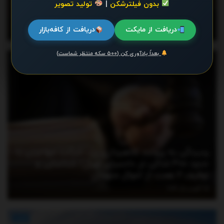
پیش‌بینی جدید مدل‌های هواشناسی؛ گرما ول‌مان
بدون فیلترشکن
|
تولید تصویر
نمی‌کند!/ بیشترین گرما در این ۶ استان
دریافت از مایکت
دریافت از کافه‌بازار
آگوست 6, 2026
بعداً یادآوری کن (۵۰۰ سکه منتظر شماست)
اخبار
رسیدگی به پرونده کلاهبرداری یک شرکت مهاجرتی با
حدود ۳۰۰ شاکی در دادسرای تهران/ شناسایی و
توقیف ۲ همت از اموال متهمان
آگوست 5, 2026
اخبار