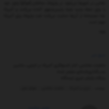
نظامی در شهرها می‌شود. در ونزوئلا، مخالفان [هوگو] چاوز، خود
را برای حمله جدید علیه رئیس‌جمهور آماده می‌کنند و آمریکا
علنا مصممانه از آن‌ها حمایت می‌کند؛ نفت ونزوئلا برای آمریکا
مهم است.
۲۵۹
منبع خبر
خاطرات هاشمی: کنار کنسولگری آمریکا در کراچی، ماشین
بمب‌گذاری‌شده‌ای منفجر شده
پایگاه بازنشر خبری ایستگاه
برچسب:
ایران و آمریکا
خاطرات هاشمی
هوگو چاوز
مدیر سایت