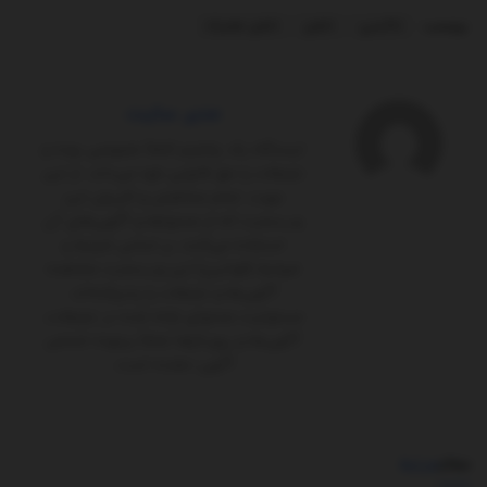
برچسب:
تاکسی
تلفن
تلفن همراه
مدیر سایت
ایستگاه یک پلتفرم کاملاً‌ خصوصی بوده و
تبلیغات را حق قانونی خود می‌داند. از این
جهت، تمام مخاطبان و کاربران این
وب‌سایت که از محتواها و آگهی‌های آن
استفاده می‌کنند، بر اساس شرایط و
ضوابط (قوانین) این وب‌سایت مشاهده
آگهی‌ها و تبلیغات را پذیرفته‌اند.
مسئولیت محتوای ارائه شده در تبلیغات،
آگهی‌ها و رپورتاژها تماماً برعهده شخص
آگهی ‌دهنده است.
مطالب
مرتبط