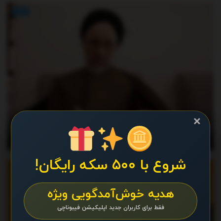
اخبار
×
خاتمی پیام داد – خبرآنلاین
آگوست 7, 2026
شروع با ۵۰۰ سکه رایگان!
اخبار
هدیه خوش‌آمدگویی ویژه
فقط برای کاربران جدید اپلیکیشن فیبوناچی