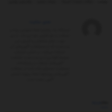
برچسب:
ایالات متحده آمریکا
دونالد ترامپ
ولادیمیر پوتین
مدیر سایت
ایستگاه یک پلتفرم کاملاً‌ خصوصی بوده و
تبلیغات را حق قانونی خود می‌داند. از این
جهت، تمام مخاطبان و کاربران این
وب‌سایت که از محتواها و آگهی‌های آن
استفاده می‌کنند، بر اساس شرایط و
ضوابط (قوانین) این وب‌سایت مشاهده
آگهی‌ها و تبلیغات را پذیرفته‌اند.
مسئولیت محتوای ارائه شده در تبلیغات،
آگهی‌ها و رپورتاژها تماماً برعهده شخص
آگهی ‌دهنده است.
مطالب
مرتبط