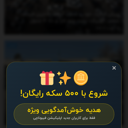
ریزش قیمت خودرو شدت گرفت/ آخرین قیمت
سمند، کوییک، پراید، پژو، تارا و دنا + جدول
آگوست 4, 2026
اخبار
×
شروع با ۵۰۰ سکه رایگان!
هدیه خوش‌آمدگویی ویژه
یک انتصاب جدید در دانشگاه تهران
فقط برای کاربران جدید اپلیکیشن فیبوناچی
آگوست 3, 2026