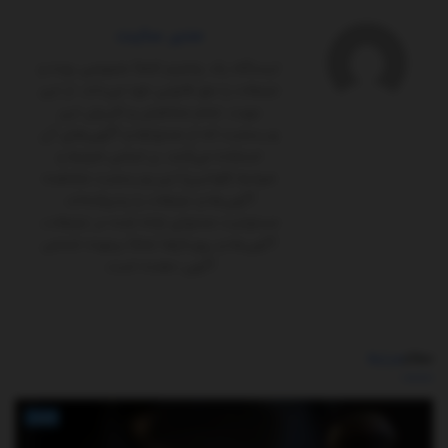
مدیر سایت
ایستگاه یک پلتفرم کاملاً‌ خصوصی بوده و
تبلیغات را حق قانونی خود می‌داند. از این
جهت، تمام مخاطبان و کاربران این
وب‌سایت که از محتواها و آگهی‌های آن
استفاده می‌کنند، بر اساس شرایط و
ضوابط (قوانین) این وب‌سایت مشاهده
آگهی‌ها و تبلیغات را پذیرفته‌اند.
مسئولیت محتوای ارائه شده در تبلیغات،
آگهی‌ها و رپورتاژها تماماً برعهده شخص
آگهی ‌دهنده است.
مطالب
مرتبط
اخبار