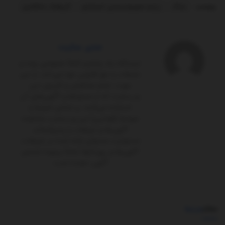
برچسب:
جنگ
رژیم صهیونیستی اسرائیل
گروهک منافقین
مدیر سایت
ایستگاه یک پلتفرم کاملاً‌ خصوصی بوده و
تبلیغات را حق قانونی خود می‌داند. از این
جهت، تمام مخاطبان و کاربران این
وب‌سایت که از محتواها و آگهی‌های آن
استفاده می‌کنند، بر اساس شرایط و
ضوابط (قوانین) این وب‌سایت مشاهده
آگهی‌ها و تبلیغات را پذیرفته‌اند.
مسئولیت محتوای ارائه شده در تبلیغات،
آگهی‌ها و رپورتاژها تماماً برعهده شخص
آگهی ‌دهنده است.
مطالب
مرتبط