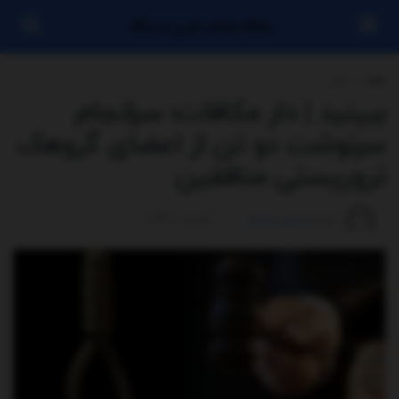
پایگاه بازنشر خبری ایستگاه
خانه
اخبار
ببینید | دار مکافات؛ سرانجام
سرنوشت دو تن از اعضای گروهک
تروریستی منافقین
توسط
مدیر سایت
آوریل 1, 2026