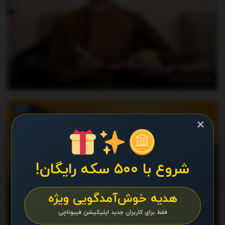
خاتمی پیام داد – خبرآنلاین
آگوست 7, 2026
اخبار
×
شروع با ۵۰۰ سکه رایگان!
هدیه خوش‌آمدگویی ویژه
پیش‌بینی جدید مدل‌های هواشناسی؛ گرما ول‌مان
فقط برای کاربران جدید اپلیکیشن فیبوناچی