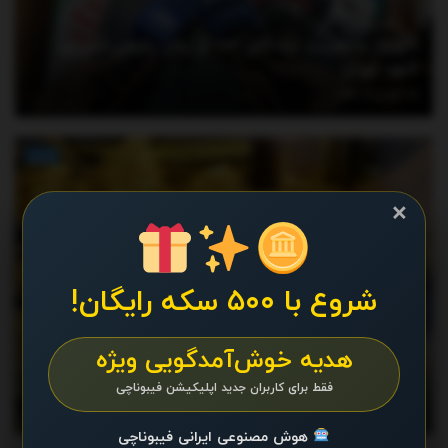
آخرین وضعیت «پادگان ۰۶» از زبان رئیس شورای
شهر تهران
آگوست 9, 2026
اخبار
×
شروع با ۵۰۰ سکه رایگان!
هدیه خوش‌آمدگویی ویژه
جهش بی‌سابقه قیمت طلا؛ رکوردها شکسته شد/
قیمت جدید طلای جهانی امروز ۱۷ مرداد ۱۴۰۵
فقط برای کاربران جدید اپلیکیشن فیبوناچی
آگوست 8, 2026
هوش مصنوعی ایرانی فیبوناچی