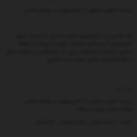
ببینید | اولین تصاویر از آتش‌سوزی در سواحل اندلس
یک ماه پس از آتش‌سوزی خارج از کنترل در مادرید، دیروز
آتش‌سوزی گسترده‌ای تپه‌های «توره دِ لا پِنیا» در منطقۀ
اندلس اسپانیا را فراگرفت. درپی آن گردشگران و ساکنان محلی
از اقامتگاه‌های ساحلی تخلیه شدند./فارس
منبع خبر
ببینید | اولین تصاویر از آتش‌سوزی در سواحل اندلس
پایگاه بازنشر خبری ایستگاه
برچسب:
آتش سوزی
حوادث شهری
گردشگری