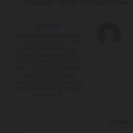
برچسب:
ایران و پاکستان
پاکستان
مسعود پزشکیان
مدیر سایت
ایستگاه یک پلتفرم کاملاً‌ خصوصی بوده و
تبلیغات را حق قانونی خود می‌داند. از این
جهت، تمام مخاطبان و کاربران این
وب‌سایت که از محتواها و آگهی‌های آن
استفاده می‌کنند، بر اساس شرایط و
ضوابط (قوانین) این وب‌سایت مشاهده
آگهی‌ها و تبلیغات را پذیرفته‌اند.
مسئولیت محتوای ارائه شده در تبلیغات،
آگهی‌ها و رپورتاژها تماماً برعهده شخص
آگهی ‌دهنده است.
مطالب
مرتبط