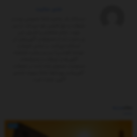
مدیر سایت
ایستگاه یک پلتفرم کاملاً‌ خصوصی بوده و
تبلیغات را حق قانونی خود می‌داند. از این
جهت، تمام مخاطبان و کاربران این
وب‌سایت که از محتواها و آگهی‌های آن
استفاده می‌کنند، بر اساس شرایط و
ضوابط (قوانین) این وب‌سایت مشاهده
آگهی‌ها و تبلیغات را پذیرفته‌اند.
مسئولیت محتوای ارائه شده در تبلیغات،
آگهی‌ها و رپورتاژها تماماً برعهده شخص
آگهی ‌دهنده است.
مطالب
مرتبط
اخبار