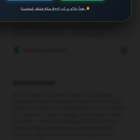
بعداً یادآوری کن (۵۰۰ سکه منتظر شماست)