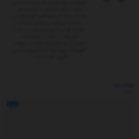
تبلیغات را حق قانونی خود می‌داند. از این
جهت، تمام مخاطبان و کاربران این
وب‌سایت که از محتواها و آگهی‌های آن
استفاده می‌کنند، بر اساس شرایط و
ضوابط (قوانین) این وب‌سایت مشاهده
آگهی‌ها و تبلیغات را پذیرفته‌اند.
مسئولیت محتوای ارائه شده در تبلیغات،
آگهی‌ها و رپورتاژها تماماً برعهده شخص
آگهی ‌دهنده است.
مطالب
مرتبط
اخبار