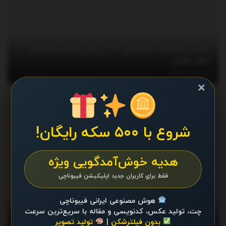
آخرین وضعیت «پادگان ۰۶» از زبان رئیس شورای
شهر تهران
آگوست 9, 2026
×
اخبار
شروع با ۵۰۰ سکه رایگان!
هدیه خوش‌آمدگویی ویژه
فقط برای کاربران جدید اپلیکیشن فیبوناچی
هوش مصنوعی ایرانی فیبوناچی
جهش بی‌سابقه قیمت طلا؛ رکوردها شکسته شد/
چت، تولید عکس، کدنویسی و مقاله با سریع‌ترین سرعت
قیمت جدید طلای جهانی امروز ۱۷ مرداد ۱۴۰۵
بدون فیلترشکن
|
تولید تصویر