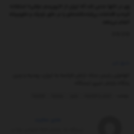
وی در انتها مدعی شد که ایران از «تروریسم دولتی» استفاده
کرده و اقدامات بی‌ثبات‌کننده‌ای را در خاور نزدیک و خاورمیانه
انجام می‌دهد.
315 315
منبع خبر
اتهام‌زنی رئیس ستاد ارتش فرانسه به ایران، روسیه و چین
پایگاه بازنشر خبری ایستگاه
برچسب:
ایران و فرانسه
چین
روسیه
فرانسه
مدیر سایت
ایستگاه یک پلتفرم کاملاً‌ خصوصی بوده و