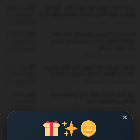
ببینید | عضو شورای شهر تهران:حضور شهرداری
تهران در حوزه تاکسی اینترنتی تعارض منافع است
توسط
مدیر سایت
آگوست 17, 2025
0
اگر اینترنت را ببندیم، روایت ملی هم ساکت
می‌شود /کاربران باید در تصمیم‌سازی اینترنتی
دیده شوند، نه حذف
توسط
مدیر سایت
جولای 27, 2025
0
جزئیات مصوبه جدید شورای عالی فضای مجازی /
حمایت از اقتصاد دیجیتال یا اینترنت طبقاتی؟
توسط
مدیر سایت
جولای 18, 2025
0
برای تأمین امنیت پایدار نباید رویکردی بسته،
واکنشی و یک‌طرفه داشت
توسط
مدیر سایت
جولای 15, 2025
0
×
نت بلاکس: اینترنت ایران به حالت عادی بازگشت
توسط
مدیر سایت
جولای 6, 2025
0