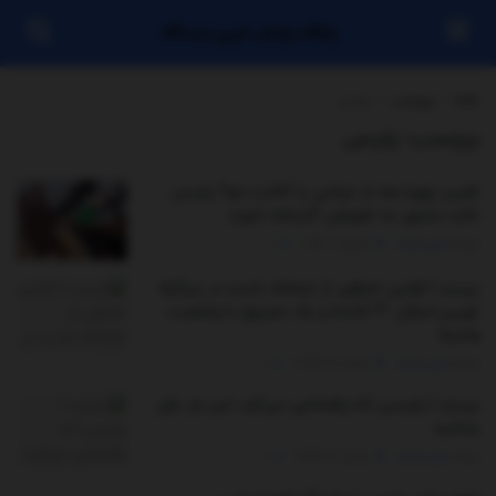
پایگاه بازنشر خبری ایستگاه
خانه
برچسب
پلیس
برچسب:
پلیس
تغییر چهره بعد از جراحی یا کاشت مو؟ پلیس:
شاید مجبور به تعویض گذرنامه شوید
توسط
مدیر سایت
جولای 9, 2026
0
ببینید | اولین تصاویر از تصادف شدید در بزرگراه
تورین-میلان: ۴ کشته و یک مجروح با وضعیت
وخیم!
توسط
مدیر سایت
جولای 28, 2025
0
ببینید | پلیسی که راهنمایی می‌کرد، این بار جان
بخشید
توسط
مدیر سایت
جولای 13, 2025
0