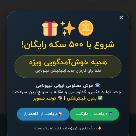
سپتامبر 16, 2025 - UPDATED ON دسامبر 26, 2025
×
از طلای آب‌شده تا فرصت‌های نقره‌ای؛ چگونه با
سرویس طلای آپ «اینوی» از دارایی خود محافظت
کنیم؟
ژوئن 22, 2026
شروع با ۵۰۰ سکه رایگان!
ترند 24 ساعت گذشته
.
هدیه خوش‌آمدگویی ویژه
فقط برای کاربران جدید اپلیکیشن فیبوناچی
محتوایی موجود نیست
هوش مصنوعی ایرانی فیبوناچی
چت، تولید عکس، کدنویسی و مقاله با سریع‌ترین سرعت
بدون فیلترشکن
|
تولید تصویر
دریافت از مایکت
دریافت از کافه‌بازار
بعداً یادآوری کن (۵۰۰ سکه منتظر شماست)