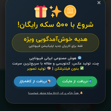
×
آگوست 12, 2025 - UPDATED ON آگوست 14, 2025
شروع با ۵۰۰ سکه رایگان!
ترند 24 ساعت گذشته
.
هدیه خوش‌آمدگویی ویژه
محتوایی موجود نیست
فقط برای کاربران جدید اپلیکیشن فیبوناچی
هوش مصنوعی ایرانی فیبوناچی
چت، تولید عکس، کدنویسی و مقاله با سریع‌ترین سرعت
بدون فیلترشکن
|
تولید تصویر
دریافت از مایکت
دریافت از کافه‌بازار
بعداً یادآوری کن (۵۰۰ سکه منتظر شماست)