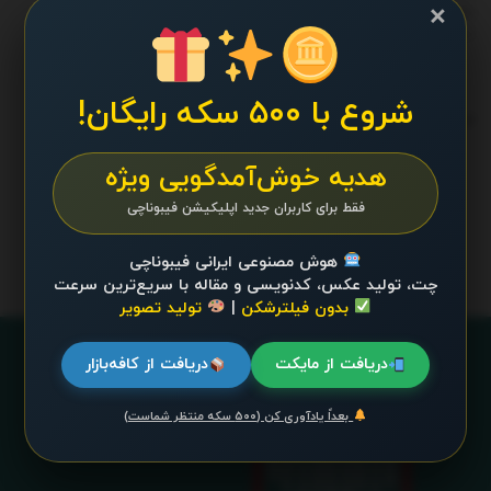
خرید لایسنس قانونی
×
ژوئن 25, 2025 - UPDATED ON دسامبر 26, 2025
شروع با ۵۰۰ سکه رایگان!
ترند 24 ساعت گذشته
.
هدیه خوش‌آمدگویی ویژه
محتوایی موجود نیست
فقط برای کاربران جدید اپلیکیشن فیبوناچی
هوش مصنوعی ایرانی فیبوناچی
چت، تولید عکس، کدنویسی و مقاله با سریع‌ترین سرعت
بدون فیلترشکن
|
تولید تصویر
دریافت از مایکت
دریافت از کافه‌بازار
بعداً یادآوری کن (۵۰۰ سکه منتظر شماست)