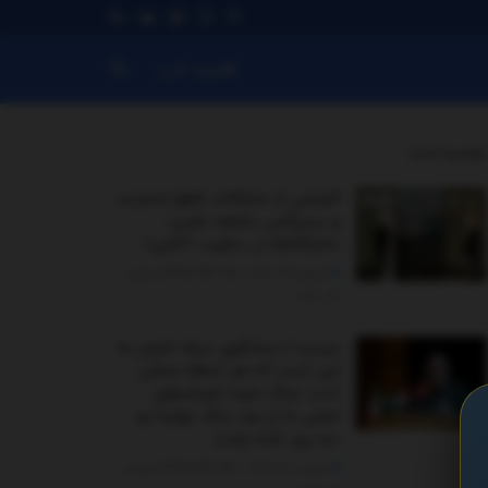
ورود کاربر
توصیه شده
.
گزارشی از مشکلات قطع اینترنت
و سردرگمی جامعه علمی؛
دانشگاه‌ها در سکوت آنلاین!
ژانویه 19, 2026 - UPDATED ON ژانویه
24, 2026
ببینید | سخنگوی سپاه: فرض ما
این است که هر لحظه ممکن
است جنگ شود/ فرماندهان
اصلی ما از بعد جنگ نهایتا دو
سه روز خانه رفتند
نوامبر 20, 2025 - UPDATED ON نوامبر