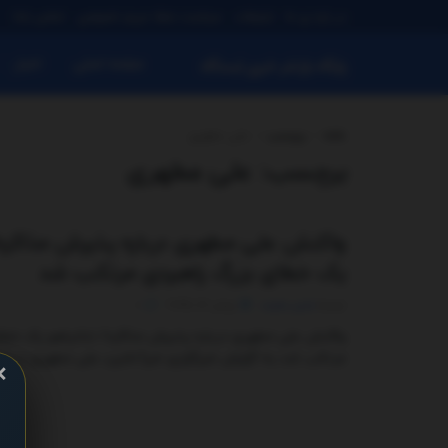
در باره ی ما
تبلیغات
سیاست حفظ حریم خصوصی
تماس باما
صفحه اصلی
اخبار
پایگاه بازنشر خبری ایستگاه
خانه
برچسب
علی مطهری
برچسب:
علی مطهری
واکنش علی مطهری درباره پذیرش مذاکره/
یک خطای بزرگ راهبردی مرتکب شد
توسط
مدیر سایت
ژوئن 17, 2025
0
واکنش علی مطهری درباره پذیرش مذاکره/ نتانیاهو یک خطا
مرتکب شد به گزارش خبرگزاری خبرآنلاین، علی مطهری درباره 
×