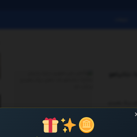
تبلیغات
 نتانیاهو
ی بزرگ راهبردی
...