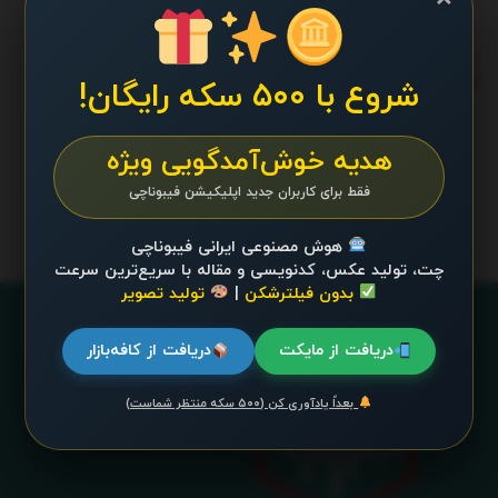
ترند 24 ساعت گذشته
.
شروع با ۵۰۰ سکه رایگان!
هدیه خوش‌آمدگویی ویژه
محتوایی موجود نیست
فقط برای کاربران جدید اپلیکیشن فیبوناچی
هوش مصنوعی ایرانی فیبوناچی
چت، تولید عکس، کدنویسی و مقاله با سریع‌ترین سرعت
بدون فیلترشکن
|
تولید تصویر
دریافت از مایکت
دریافت از کافه‌بازار
بعداً یادآوری کن (۵۰۰ سکه منتظر شماست)