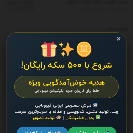
سمند، کوییک، تارا و ساینا + جدول
توسط
مدیر سایت
جولای 1, 2025
0
توصیه شده
.
×
تجربه سبک زندگی سالم‌تر با حذف گوشت: رویکردی
علمی، اخلاقی و زیست‌محیطی
سپتامبر 6, 2025 - UPDATED ON دسامبر 26, 2025
شروع با ۵۰۰ سکه رایگان!
تحولات جدید در صنعت خودروسازی ایران و جهان
سپتامبر 22, 2025 - UPDATED ON دسامبر 26, 2025
هدیه خوش‌آمدگویی ویژه
فقط برای کاربران جدید اپلیکیشن فیبوناچی
ترند 24 ساعت گذشته
.
هوش مصنوعی ایرانی فیبوناچی
چت، تولید عکس، کدنویسی و مقاله با سریع‌ترین سرعت
بدون فیلترشکن
|
تولید تصویر
محتوایی موجود نیست