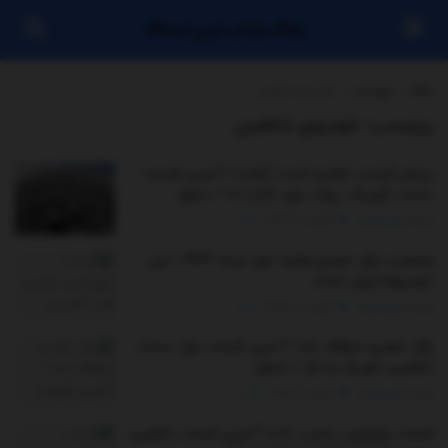
پایگاه بازنشر خبری ایستگاه
خانه
برچسب
خودروی شاهین
برچسب:
خودروی شاهین
ریزش قیمت خودرو شدت گرفت/ آخرین قیمت
سمند، کوییک، پراید، پژو، تارا و دنا + جدول
توسط
مدیر سایت
آگوست 4, 2026
0
وضعیت بازار خودرو هفته دوم مرداد ۱۴۰۴ / این
خودروها ارزان شدند
توسط
مدیر سایت
آگوست 8, 2025
0
بازار خودرو متوقف شد/ آخرین قیمت پژو، سمند،
شاهین، کوییک و تارا + جدول
توسط
مدیر سایت
جولای 10, 2025
0
قیمت پژوپارس عجیب شد/ آخرین قیمت شاهین،