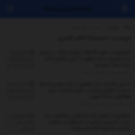
پایگاه بازنشر خبری ایستگاه
خانه
برچسب
حسینیه امام خمینی
برچسب:
حسینیه امام خمینی
تصاویری از حضور قالیباف، اژه‌ای و عارف در مراسم
بیت رهبری/ رحیم صفوی با لباس شخصی آمد/
سردار نجات هم بود
توسط
مدیر سایت
جولای 4, 2025
0
حسین طائب و عزیز جعفری در بیت رهبری به هم
رسیدند/ خوش و بش در حضور فرمانده جدید
هوافضای سپاه+تصویر
توسط
مدیر سایت
جولای 3, 2025
0
تصاویری از حضور علی لاریجانی، پزشکیان، سید
حسن خمینی و جمعی از مسئولان در مراسم
عزاداری حسینیه امام خمینی(ره)