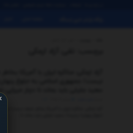
در باره ی ما
تبلیغات
سیاست حفظ حریم خصوصی
تماس باما
صفحه اصلی
اخبار
پایگاه بازنشر خبری ایستگاه
خانه
برچسب
تقی آزاد ارمکی
برچسب:
تقی آزاد ارمکی
آزاد ارمکی: مذاکره ایران با آمریکا بخاط
نیست/ جمهوری اسلامی به «بلوغ پنهان»
سعید جلیلی باید بماند تا دچار میرایی ت
×
توسط
مدیر سایت
ژوئن 12, 2025
0
آزاد ارمکی: مذاکره ایران با آمریکا بخاطر ضعف نیست/ جمه
«بلوغ پنهان» رسیده/ سعید جلیلی باید بماند تا ...