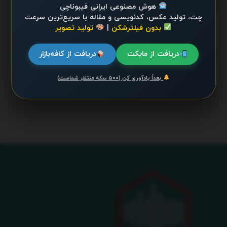
هوش مصنوعی ایرانی فیبوناچی
سپتامبر 11, 2025 - UPDATED ON دسامبر 26, 2025
چت، تولید عکس، کدنویسی و مقاله با سریع‌ترین سرعت
بدون فیلترشکن
|
تولید تصویر
ترند 24 ساعت گذشته
.
دریافت از مایکت
دریافت از کافه‌بازار
بعداً یادآوری کن (۵۰۰ سکه منتظر شماست)
محتوایی موجود نیست