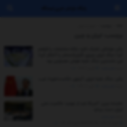
پایگاه بازنشر خبری ایستگاه
خانه
برچسب
ایران و چین
برچسب:
ایران و چین
پکن موشکی شلیک نکرد؛ بلکه مختصات را فراهم
کرد/ جنگ ایران چیزی نگران‌کننده‌تر را آشکار کرد/
این نخستین جنگ علیه هوش مصنوعی بود
توسط
مدیر سایت
آوریل 11, 2026
0
پکن: جنگ علیه ایران، آزمون شکست‌خورده غرب
توسط
مدیر سایت
مارس 3, 2026
0
نماینده چین: آمریکا باید از تهدید حاکمیت ملی
ایران دست بردارد
توسط
مدیر سایت
ژانویه 16, 2026 - UPDATED ON ژانویه 24, 2026
0