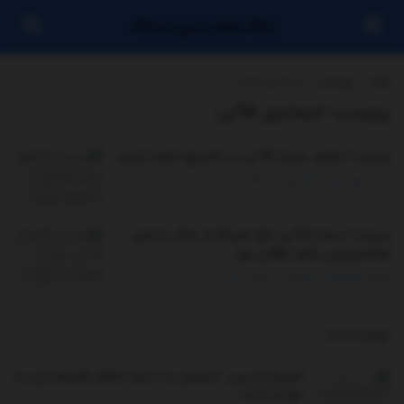
پایگاه بازنشر خبری ایستگاه
خانه
برچسب
اسماعیل قاآنی
برچسب:
اسماعیل قاآنی
ببینید | حضور سردار قاآنی در تشییع شهید ایزدی
توسط
مدیر سایت
جولای 4, 2025
0
ببینید | سردار قاآنی: فرار امریکا از جنگ با یمن،
مفتضح‌ترین رفتار نظامی بود
توسط
مدیر سایت
ژوئن 12, 2025
0
توصیه شده
.
آسوشیتدپرس: اسرائیل به دنبال انتقال فلسطینیان به
سودان است