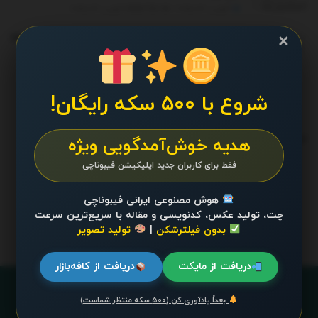
آگوست 13, 2025 - UPDATED ON آگوست 14, 2025
×
Uncovering the Hidden Cost of Our Diet: Why
Choosing Plant-Based is a Step Toward a
Kinder, Healthier, and More Sustainable World
جولای 9, 2025 - UPDATED ON دسامبر 26, 2025
شروع با ۵۰۰ سکه رایگان!
ترند 24 ساعت گذشته
.
هدیه خوش‌آمدگویی ویژه
فقط برای کاربران جدید اپلیکیشن فیبوناچی
محتوایی موجود نیست
هوش مصنوعی ایرانی فیبوناچی
چت، تولید عکس، کدنویسی و مقاله با سریع‌ترین سرعت
بدون فیلترشکن
|
تولید تصویر
دریافت از مایکت
دریافت از کافه‌بازار
بعداً یادآوری کن (۵۰۰ سکه منتظر شماست)