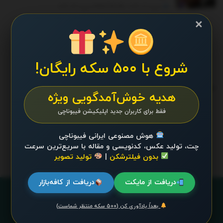
ژانویه 17, 2026 - UPDATED ON ژانویه 24, 2026
×
چطور کارخانه آذین پلاست از مشهد به برند جهانی
محصولات پلاستیکی تبدیل شد؟
جولای 29, 2025 - UPDATED ON دسامبر 26, 2025
شروع با ۵۰۰ سکه رایگان!
ترند 24 ساعت گذشته
.
هدیه خوش‌آمدگویی ویژه
فقط برای کاربران جدید اپلیکیشن فیبوناچی
محتوایی موجود نیست
هوش مصنوعی ایرانی فیبوناچی
چت، تولید عکس، کدنویسی و مقاله با سریع‌ترین سرعت
بدون فیلترشکن
|
تولید تصویر
دریافت از مایکت
دریافت از کافه‌بازار
بعداً یادآوری کن (۵۰۰ سکه منتظر شماست)