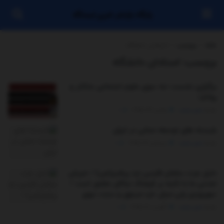
پایگاه بازنشر خبری ایستگاه
خانه
برچسب
استادان دانشگاه
برچسب:
استادان دانشگاه
برگزاری نشست «به سوی علوم اجتماعی متکثر و
روادار»
توسط
مدیر سایت
نوامبر 23, 2025
0
بایسته های توسعه محلی در ایران
توسط
مدیر سایت
سپتامبر 29, 2025
0
دلیل عزت سلمان فارسی نزد پیامبر(ص) / خیزش
تمدنی ما با تکیه بر فرهنگ نیاکان مقدور است /
سهروردی پلی میان خرد مینوی و سنت نبوی
توسط
مدیر سایت
آگوست 16, 2025
0