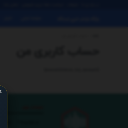
در باره ی ما
تبلیغات
سیاست حفظ حریم خصوصی
تماس باما
صفحه اصلی
اخبار
پایگاه بازنشر خبری ایستگاه
خانه
حساب کاربری من
حساب کاربری من
[woocommerce_my_account]
×
صفحات مهم
در باره ی ما
تبلیغات