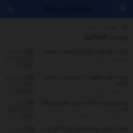
پایگاه بازنشر خبری ایستگاه
خانه
برچسب
گردشگری
برچسب:
گردشگری
ببینید | لغو روادید برای سفر ایرانیان به بلاروس
توسط
مدیر سایت
آگوست 20, 2025
0
ببینید | اولین تصاویر از آتش‌سوزی در سواحل
اندلس
توسط
مدیر سایت
آگوست 6, 2025
0
دو بنای تاریخی در ماکو به بخش خصوصی واگذار
شد
توسط
مدیر سایت
جولای 26, 2025
0
عملیات اجرایی پروژه بام شهر ارومیه آغاز شد /