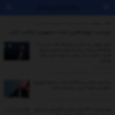
پایگاه بازنشر خبری ایستگاه
خانه
برچسب
چهاردهمین دولت جمهوری اسلامی ایران
برچسب:
چهاردهمین دولت جمهوری اسلامی ایران
آذری جهرمی به کدام «پیرمردها» طعنه می زند؟ /
توطئه‌ها و پشت پرده استیضاح همتی و خروج
ظریف و طیب نیا از دولت به روایت وزیر جوان
روحانی
توسط
مدیر سایت
نوامبر 17, 2025 - UPDATED ON نوامبر 22, 2025
0
پزشکیان: تمامی دستگاه‌ها نسبت به رفع ناترازی‌ها
و افزایش تولید انرژی دغدغه‌مند باشند
توسط
مدیر سایت
نوامبر 12, 2025 - UPDATED ON نوامبر 22, 2025
0
بهره‌برداری از ۸۰۴ طرح عمرانی، اقتصادی در استان