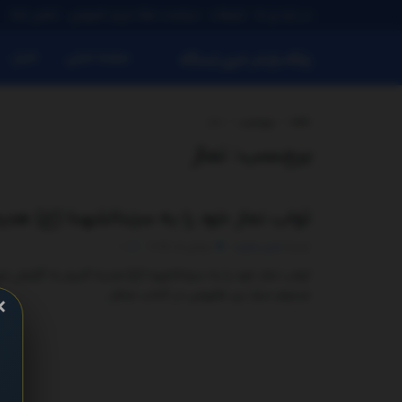
در باره ی ما
تبلیغات
سیاست حفظ حریم خصوصی
تماس باما
صفحه اصلی
اخبار
پایگاه بازنشر خبری ایستگاه
خانه
برچسب
نماز
برچسب:
نماز
ثواب نماز خود را به سیّدالشهدا (ع) هدی
توسط
مدیر سایت
جولای 5, 2025
0
ثواب نماز خود را به سیّدالشهدا (ع) هدیه کنیم به گزارش خبر
مرحوم سیّد بن طاووس در کتاب جمال ...
×