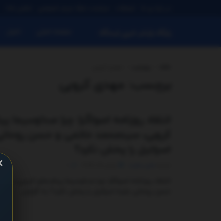
در باره ی ما
تبلیغات
سیاست حفظ حریم خصوصی
تماس باما
صفحه اصلی
اخبار
پایگاه بازنشر خبری ایستگاه
خانه
برچسب
مهدی کروبی
برچسب:
مهدی کروبی
انتقاد روزنامه اصولگرا: چرا صداوسیما پی
کروبی، سیدمحمد خاتمی و حسن روحانی
اسرائیل را پخش نکرد؟
×
توسط
مدیر سایت
ژوئن 15, 2025
0
انتقاد روزنامه اصولگرا: چرا صداوسیما پیام های کروبی، سی
حسن روحانی علیه اسرائیل را پخش نکرد؟ به گزارش ...