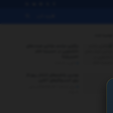
ورود کاربر
توصیه شده
.
برگزاری مراسم عزاداری هیئت‌های
دانشجویی در حسینیه امام
خمینی(ره)
آگوست 14, 2025
بهترین پلتفرم‌های انتشار رپورتاژ
برای کسب‌وکارهای آنلاین
ژوئن 22, 2025 - UPDATED ON دسامبر
26, 2025