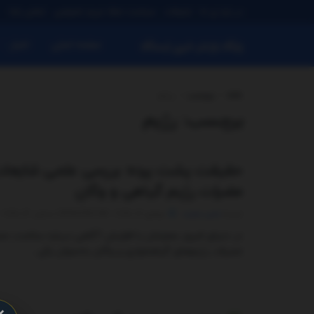
در باره ی ما
تبلیغات
سیاست حفظ حریم خصوصی
تماس باما
صفحه اصلی
اخبار
پایگاه بازنشر خبری ایستگاه
خانه
برچسب
رژیم
برچسب:
رژیم
حقیقت پشت پرده: بررسی علمی شایعات 
مضرات رژیم گیاهی و وگان
توسط
مدیر سایت
جولای 17, 2025 - UPDATED ON دسامبر 26, 2025
در دنیای امروز، همزمان با افزایش آگاهی درباره سلامت، م
مصرف، رژیم‌های گیاهخواری و وگان به‌عنوان یکی ...