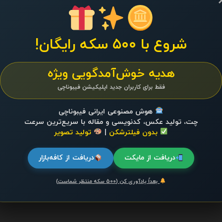
 تحلیلی به
انسان، رهایی
شروع با ۵۰۰ سکه رایگان!
0
به‌شدت در هم
هدیه خوش‌آمدگویی ویژه
...
فقط برای کاربران جدید اپلیکیشن فیبوناچی
سازی سلامت
هوش مصنوعی ایرانی فیبوناچی
چت، تولید عکس، کدنویسی و مقاله با سریع‌ترین سرعت
بدون فیلترشکن
|
تولید تصویر
0
دریافت از مایکت
دریافت از کافه‌بازار
روز، ما بیش از هر
بعداً یادآوری کن (۵۰۰ سکه منتظر شماست)