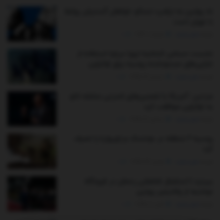
نه پوتین به ترامپ؛ مسکو خواهان گسترش روابط
با تهران است
توسط
مدیر سایت
ژانویه 1, 2026
0
نشست حساس اتحادیه اروپا درباره استفاده از
دارایی‌های مسدودشده روسیه برای اوکراین
توسط
مدیر سایت
دسامبر 19, 2025
0
مرتس: آمریکا با تضمین‌های امنیتی مشابه ناتو
به اوکراین موافقت کرد
توسط
مدیر سایت
دسامبر 16, 2025
0
روسیه ۲ منطقه در دونتسک و زاپروژیا را تصرف
کرد
توسط
مدیر سایت
نوامبر 22, 2025
0
ببینید | استقبال امامعلی رحمان در فرودگاه
دوشنبه از ولادیمیر پوتین
توسط
مدیر سایت
اکتبر 8, 2025
0