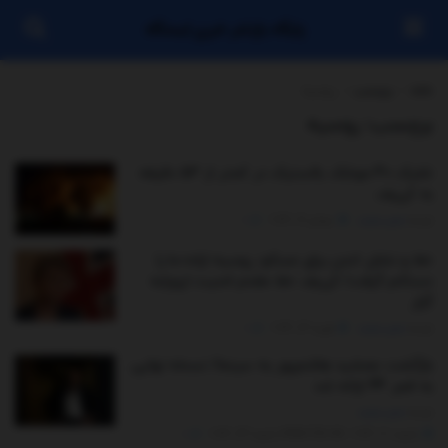
پایگاه بازنشر خبری ایستگاه
خانه
برچسب
روسیه
برچسب:
روسیه
شلیک ۴۰ موشک بالستیک در کمتر از ۵۳ دقیقه
به کی‌یف
توسط
مدیر سایت
جولای 19, 2026
0
خط و نشان لندن برای مسکو: روسیه اراده ما را
دستکم گرفت/ کی‌یف خط مقدم امنیت اروپابه
گزار
توسط
مدیر سایت
فوریه 14, 2026
0
بازگشت جمشید هاشم‌پور به سینما/ نسخه نهایی
به فجر ۴۴ ارائه شد
توسط
مدیر سایت
ژانویه 20, 2026 - UPDATED ON ژانویه 24, 2026
0