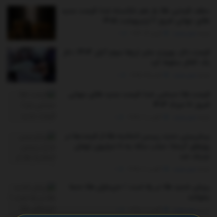
سقف قیمتی طلا باز هم شکسته شد/ قیمت جدید
طلای جهانی امروز ۲ اردیبهشت ۱۴۰۵
توسط
مدیر سایت
آوریل 22, 2026
0
قیمت دلار، یورو و سایر ارزها سوم آبان ۱۴۰۴/ دلار
یک کانال سقوط کرد
توسط
مدیر سایت
اکتبر 25, 2025
0
قیمت طلا حساس شد/ قیمت جدید طلای جهانی
امروز ۱۸ مرداد ۱۴۰۴
توسط
مدیر سایت
آگوست 9, 2025
0
پیش‌بینی جدید رییس اتحادیه طلا از قیمت‌ها در
روزهای آینده/ حباب سکه به ۱۰ میلیون تومان
نزدیک شد
توسط
مدیر سایت
آگوست 2, 2025
0
ریزش شدید طلا در راه است / خریداران طلا حتما
بخوانند
توسط
مدیر سایت
آگوست 1, 2025
0