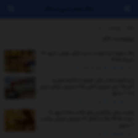
پایگاه بازنشر خبری ایستگاه
خانه
برچسب
دلار
برچسب:
دلار
طلا سقوط کرد/ قیمت جدید طلای جهانی امروز ۲۲
تیرماه ۱۴۰۵
توسط
مدیر سایت
جولای 13, 2026
0
لرزه قیمت‌ها در بازار خودرو با تفاهم ایران و
آمریکا/ این خودرو داخلی ۱۸۵ میلیون تومان ارزان
شد + جدول
توسط
مدیر سایت
ژوئن 16, 2026
0
قیمت زمان بازگشایی بازار طلا و سکه امروز ۲۰
خرداد ۱۴۰۵/ طلا به کانال ۱۷ میلیون تومان برگشت
+ جدول
توسط
مدیر سایت
ژوئن 10, 2026
0