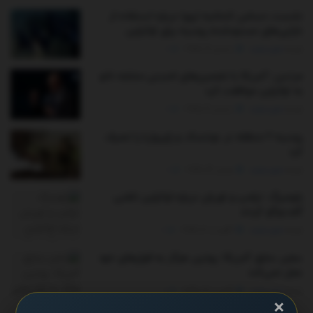
نشست حساس اتحادیه اروپا درباره استفاده از
دارایی‌های مسدودشده روسیه برای اوکراین
توسط
مدیر سایت
دسامبر 19, 2025
0
مرتس: آمریکا با تضمین‌های امنیتی مشابه ناتو
به اوکراین موافقت کرد
توسط
مدیر سایت
دسامبر 16, 2025
0
روسیه ۲ منطقه در دونتسک و زاپروژیا را تصرف
کرد
توسط
مدیر سایت
نوامبر 22, 2025
0
بلومبرگ: ترامپ و اوربان درباره اوکراین تلفنی
گفت‌وگو کردند
توسط
مدیر سایت
آگوست 20, 2025
0
سفیر سابق آمریکا: پوتین هرگز به قول‌های خود
عمل نمی‌کند
توسط
مدیر سایت
آگوست 19, 2025
0
×