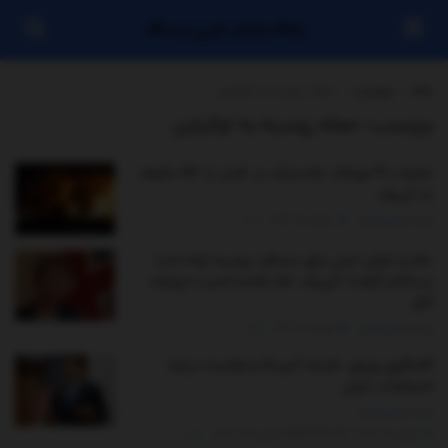
پایگاه بازنشر خبری ایستگاه
خانه
برچسب
حمله روسیه به اوکراین
برچسب:
حمله روسیه به اوکراین
شلیک ۴۰ موشک بالستیک در کمتر از ۵۳ دقیقه
به کی‌یف
توسط
مدیر سایت
جولای 19, 2026
0
خط و نشان لندن برای مسکو: روسیه اراده ما را
دستکم گرفت/ کی‌یف خط مقدم امنیت اروپابه
گزار
توسط
مدیر سایت
فوریه 14, 2026
0
گفتگوی وزرای خارجه آمریکا و فرانسه درباره
اعتراضات ایران
توسط
مدیر سایت
ژانویه 12, 2026 - UPDATED ON ژانویه 24, 2026
0