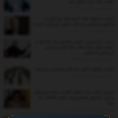
خاتمه جنگ نباید تحمل شود
توسط
مدیر سایت
می 7, 2026
0
ببینید | محقق داماد: آنچه جگر مرا آتش زد،
یادآوری رفتارهایی بود که با شهید لاریجانی داشتند
توسط
مدیر سایت
می 2, 2026
0
ببینید | پیش‌بینی شهید سلیمانی چند ماه قبل از
شهادت‌شان درباره ابعاد جنگ ایران و دشمن
آمریکایی-اسرائیلی
توسط
مدیر سایت
آوریل 29, 2026
0
تکلیف برگزاری کنکور چه زمانی مشخص می‌شود؟
توسط
مدیر سایت
آوریل 26, 2026
0
ببینید | روایت پسر شهید خطیب درباره دارایی‌های
پدرش؛ خودروی شخصی وزیر شهید اطلاعات چه
بود؟
توسط
مدیر سایت
آوریل 24, 2026
0