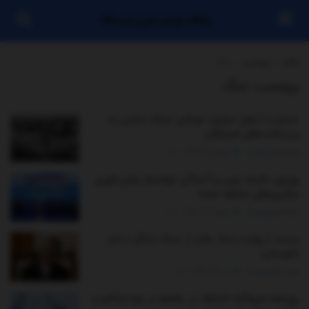
پایگاه بازنشر خبری ایستگاه
خانه
برچسب
جنگ
برچسب:
جنگ
خسارت ۶ هزار میلیارد تومانی حمله دشمن به
زیرساخت‌های هرمزگان
توسط
مدیر سایت
جولای 28, 2026
0
وزیران خارجه چین و آسه‌آن خواستار پایان فوری
درگیری‌های منطقه شدند
توسط
مدیر سایت
جولای 24, 2026
0
ببینید | روایت حداد عادل از سبک زندگی دختر
شهیدش
توسط
مدیر سایت
می 29, 2026
0
روزنامه اصولگرا: اختلاف در جامعه در باره مذاکره و