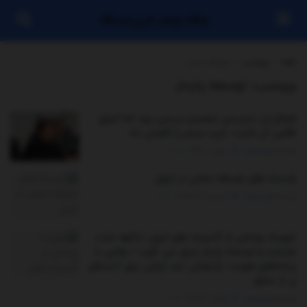
پایگاه بازنشر خبری ایستگاه
خانه
برچسب
توسعه پایدار
برچسب:
توسعه پایدار
اصلاح ارز ترجیحی تصمیم درستی بود، اما اجرای
ناقص آن قدرت خرید مردم را کاهش داد
توسط
مدیر سایت
جولای 1, 2026
0
بایسته های توسعه محلی در ایران
توسط
مدیر سایت
سپتامبر 29, 2025
0
شهرداد روحانی از گنجینه های ایران، شکوه تخت
جمشید و توسعه پایدار ایران می گوید / رهایی با
ریشه‌های هویت؛ بازخوانی خرد ایرانی برای آینده‌ای
پر از عشق
توسط
مدیر سایت
جولای 2, 2025
0