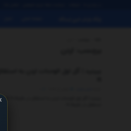
در باره ی ما
تبلیغات
سیاست حفظ حریم خصوصی
تماس باما
صفحه اصلی
اخبار
پایگاه بازنشر خبری ایستگاه
خانه
برچسب
اردن
برچسب:
اردن
ببینید | گل اول الوحدات اردن به استقلا
۱۹
توسط
مدیر سایت
نوامبر 5, 2025
0
×
ببینید | گل اول ال
استقلال در دقیقۀ ۱۹ ...