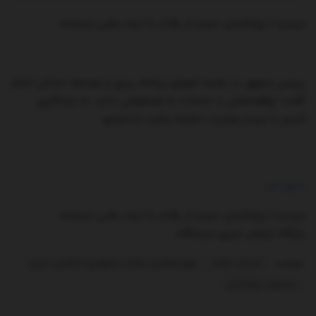
ببینید | پزشکیان: مردم از رفتار ما زیاد راضی نیستند
رییس جمهور در جلسه شورای برنامه ریزی و توسعه استان ایلام
گفت: توقعاتشان با خدمات ما همخوانی ندارد. ما بایدکاری
کنیم تا مردم رضایت داشته باشند./دانشجو
منبع خبر
ببینید | پزشکیان: مردم از رفتار ما زیاد راضی نیستند
پایگاه بازنشر خبری ایستگاه
برچسب:
استان ایلام
چهاردهمین دولت جمهوری اسلامی ایران
مسعود پزشکیان