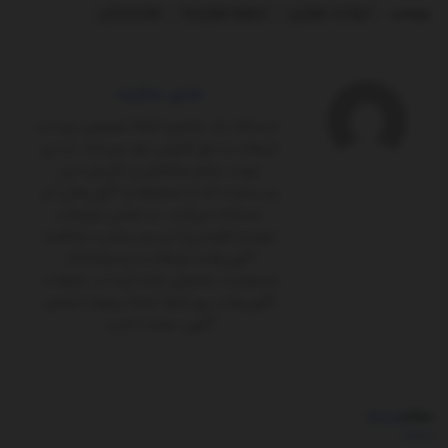
برچسب:
حوادث هوایی
سقوط هواپیما
هندوستان
مدیر سایت
ایستگاه یک پلتفرم کاملاً‌ خصوصی بوده و
تبلیغات را حق قانونی خود می‌داند. از این
جهت، تمام مخاطبان و کاربران این
وب‌سایت که از محتواها و آگهی‌های آن
استفاده می‌کنند، بر اساس شرایط و
ضوابط (قوانین) این وب‌سایت مشاهده
آگهی‌ها و تبلیغات را پذیرفته‌اند.
مسئولیت محتوای ارائه شده در تبلیغات،
آگهی‌ها و رپورتاژها تماماً برعهده شخص
آگهی ‌دهنده است.
مطالب
مرتبط